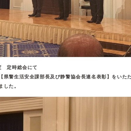
度 定時総会にて
【県警生活安全課部長及び静警協会長連名表彰】をいた
ました。