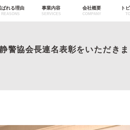
選ばれる理由
事業内容
会社概要
トピ
REASONS
SERVICES
COMPANY
TO
び静警協会長連名表彰をいただきま